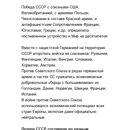
Победа СССР с союзными США,
Великобританией, с армиями Польши,
Чехословакии в составе Красной армии, и
антифашистским Сопротивлением Франции,
Югославии, Греции, и др. определила
послевоенное устройство и Мир на десятилетия.
Вместе с нацистской Германией на территорию
СССР вторглись войска её союзников: Румынии,
Финляндии, Италии, Венгрии, Словакии,
Хорватии, Австрии.
Против Советского Союза в рядах германской
армии и частях СС сражались всевозможные
добровольные «борцы с большевизмом» из
Голландии, Дании, Норвегии, Швеции, Франции,
Испании.
В войне против Советского Союза
использовался экономический потенциал всех
стран Европы, включая даже официально
нейтральные.
Потери СССР составили по разным